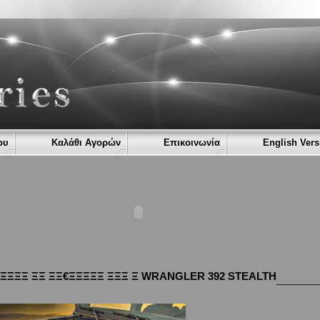
ου
Καλάθι Αγορών
Επικοινωνία
English Vers
ΞΞΞΞΞ ΞΞ ΞΞ€ΞΞΞΞΞ ΞΞΞ Ξ WRANGLER 392 STEALTH