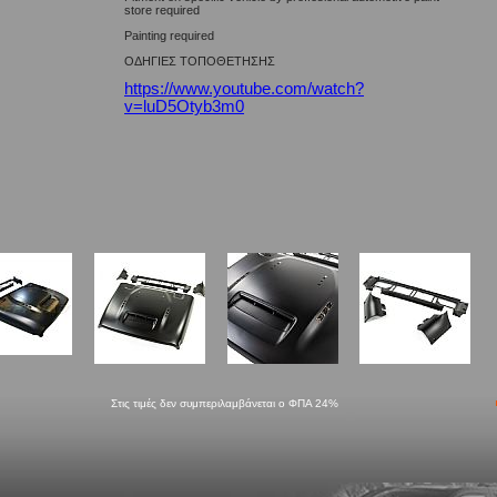
store required
Painting required
ΟΔΗΓΙΕΣ ΤΟΠΟΘΕΤΗΣΗΣ
https://www.youtube.com/watch?
v=luD5Otyb3m0
Στις τιμές δεν συμπεριλαμβάνεται ο ΦΠΑ 24%