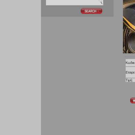
Κωδικ
Εταιρε
Τιμή: