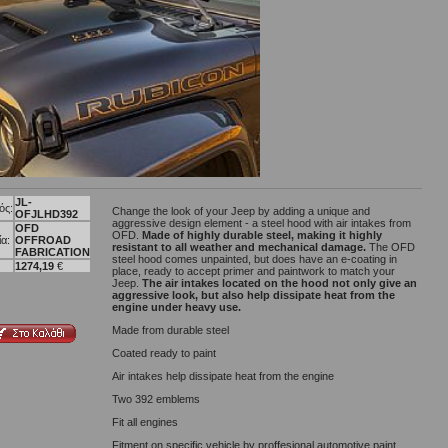
JL-
ός:
Change the look of your Jeep by adding a unique and
OFJLHD392
aggressive design element - a steel hood with air intakes from
OFD
OFD.
Made of highly durable steel, making it highly
ία:
OFFROAD
resistant to all weather and mechanical damage.
The OFD
FABRICATION
steel hood comes unpainted, but does have an e-coating in
1274,19
€
place, ready to accept primer and paintwork to match your
Jeep.
The air intakes located on the hood not only give an
aggressive look, but also help dissipate heat from the
engine under heavy use.
Made from durable steel
Coated ready to paint
Air intakes help dissipate heat from the engine
Two 392 emblems
Fit all engines
Fitment on specific vehicle by proffesional automotive paint