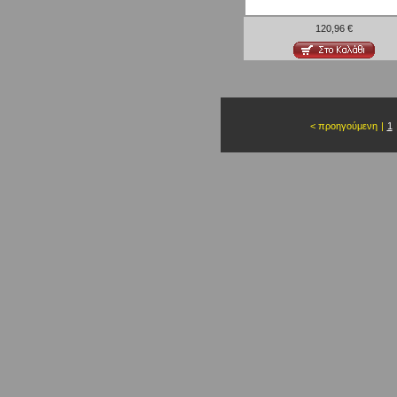
120,96 €
< προηγούμενη
|
1